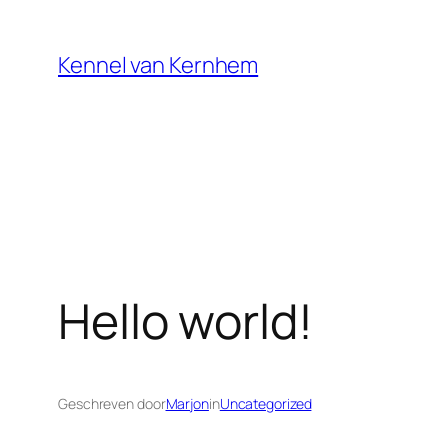
Ga
naar
Kennel van Kernhem
de
inhoud
Hello world!
Geschreven door
Marjon
in
Uncategorized